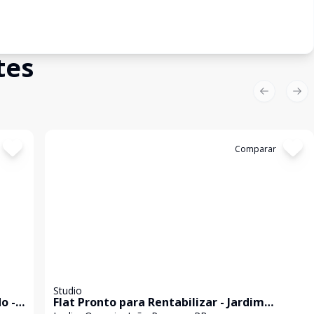
tes
Previous sl
Nex
Cód:
877
Comparar
Studio
o -
Flat Pronto para Rentabilizar - Jardim