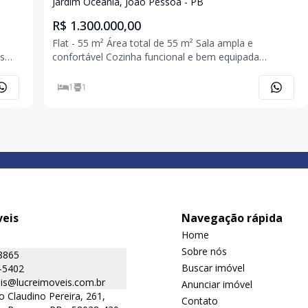
Oceania
Jardim Oceania, João Pessoa - PB
R$ 1.300.000,00
Flat - 55 m² Área total de 55 m² Sala ampla e
s
confortável Cozinha funcional e bem equipada
Dormitório aconchegante Banheiro moderno Varanda
espaçosa com jacuzzi Totalmente mobiliado Vista para
1
1
o
o mar Pé na areia, com acesso diret
veis
Navegação rápida
Home
Sobre nós
8865
Buscar imóvel
-5402
is@lucreimoveis.com.br
Anunciar imóvel
o Claudino Pereira, 261,
Contato