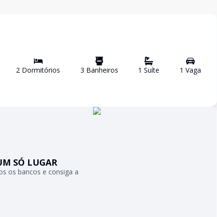
2
Dormitório
s
3
Banheiro
s
1
Suíte
1
Vaga
UM SÓ LUGAR
s os bancos e consiga a