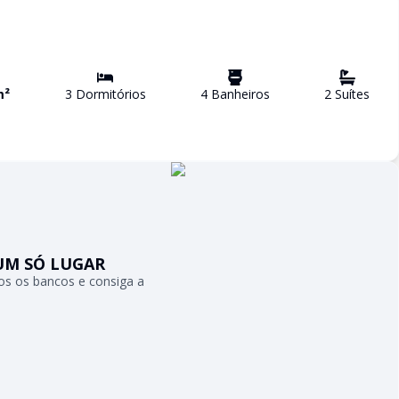
m²
3
Dormitório
s
4
Banheiro
s
2
Suíte
s
UM SÓ LUGAR
s os bancos e consiga a