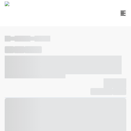
----
----- -----
----- -----
----
-----
---- ------
----- ----- -- ------ ---- ---- -- ----- ----- -----
--- ------
----- ----- -- ------ ----- ----- -- ------
-------------
Compartilhar
Favorito