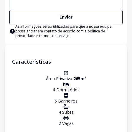
Enviar
As informações serão utilizadas para que a nossa equipe
possa entrar em contato de acordo com a
política de
privacidade e termos de serviço
Características
Área Privativa
265
m²
4
Dormitório
s
6
Banheiro
s
4
Suíte
s
2
Vaga
s