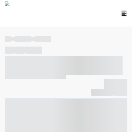
----
----- -----
----- -----
----
-----
---- ------
----- ----- -- ------ ---- ---- -- ----- ----- -----
--- ------
----- ----- -- ------ ----- ----- -- ------
-------------
Compartilhar
Favorito