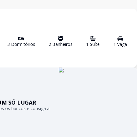
3
Dormitório
s
2
Banheiro
s
1
Suíte
1
Vaga
UM SÓ LUGAR
s os bancos e consiga a