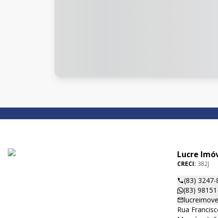
Lucre Imó
CRECI:
382J
(83) 3247-
(83) 98151
lucreimove
Rua Francisc