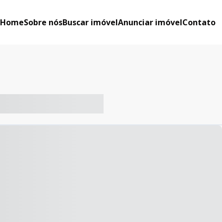
Home
Sobre nós
Buscar imóvel
Anunciar imóvel
Contato
-- ----- ----- --- ------