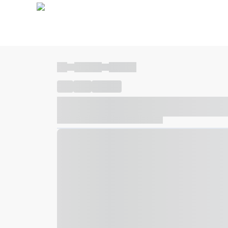
----
----- -----
----- -----
----
-----
---- ------
----- ----- -- ------ ---- ---- -- ---
----- ----- -- ------ ----- ----- -- ------