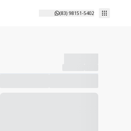
(83) 98151-5402
-------------
Compartilhar
Favorito