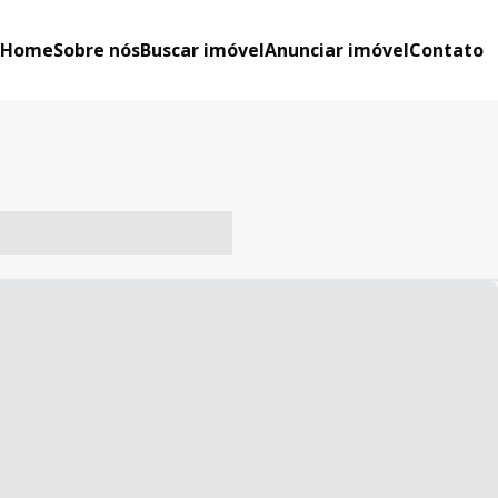
Home
Sobre nós
Buscar imóvel
Anunciar imóvel
Contato
-- ----- ----- --- ------