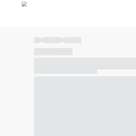
----
----- -----
----- -----
----
-----
---- ------
----- ----- -- ------ ---- ---- -- ---
----- ----- -- ------ ----- ----- -- ------