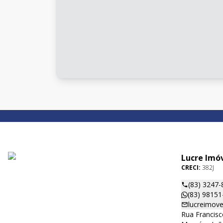
Lucre Imó
CRECI:
382J
(83) 3247-
(83) 98151
lucreimove
Rua Francisc