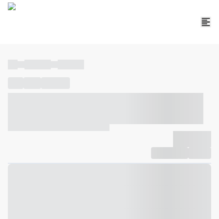
----
----- -----
----- -----
----
-----
---- ------
----- ----- -- ------ ---- ---- -- ----- ----- -----
--- ------
----- ----- -- ------ ----- ----- -- ------
-------------
Compartilhar
Favorito