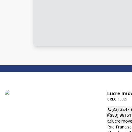
Lucre Imó
CRECI:
382J
(83) 3247-
(83) 98151
lucreimove
Rua Francisc