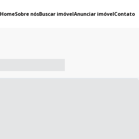
Home
Sobre nós
Buscar imóvel
Anunciar imóvel
Contato
-- ----- ----- --- ------