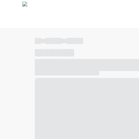
----
----- -----
----- -----
----
-----
---- ------
----- ----- -- ------ ---- ---- -- ---
----- ----- -- ------ ----- ----- -- ------