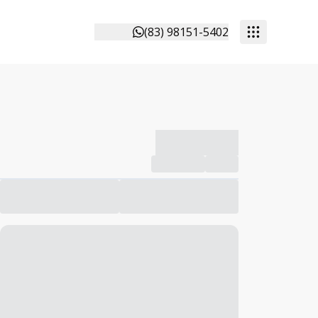
(83) 98151-5402
-------------
Compartilhar
Favorito